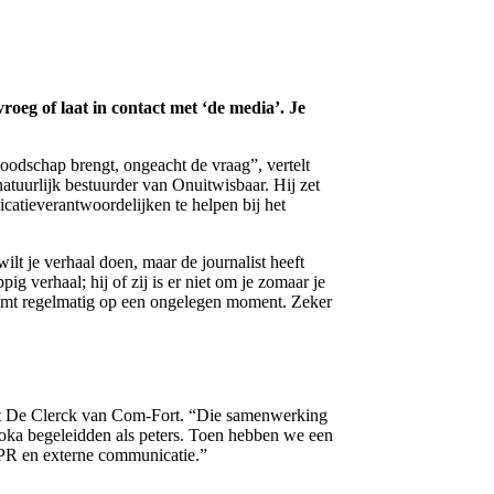
vroeg of laat in contact met ‘de media’. Je
boodschap brengt, ongeacht de vraag”, vertelt
atuurlijk bestuurder van Onuitwisbaar. Hij zet
icatieverantwoordelijken te helpen bij het
wilt je verhaal doen, maar de journalist heeft
ig verhaal; hij of zij is er niet om je zomaar je
n komt regelmatig op een ongelegen moment. Zeker
rt De Clerck van Com-Fort. “Die samenwerking
 Voka begeleidden als peters. Toen hebben we een
PR en externe communicatie.”