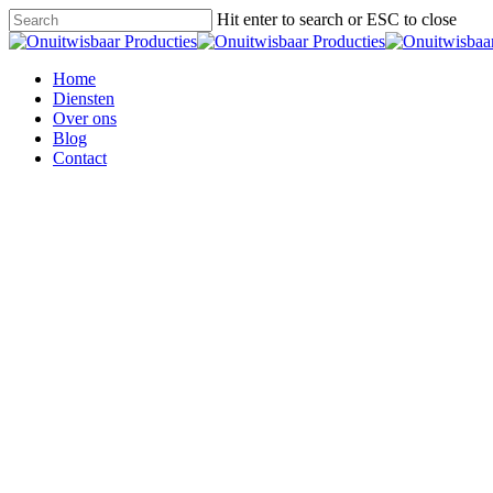
Skip
Hit enter to search or ESC to close
to
Close
main
Search
content
Menu
Home
Diensten
Over ons
Blog
Contact
Mediatr