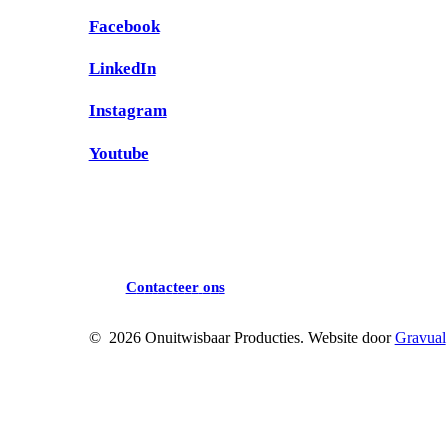
Facebook
LinkedIn
Instagram
Youtube
C
o
n
t
a
c
t
e
e
r
o
n
s
©
2026
Onuitwisbaar Producties. Website door
Gravual