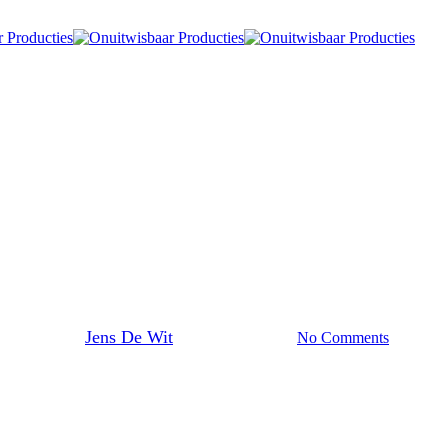
Blog
aining is meer dan voor een came
By
Jens De Wit
september 16, 2025
No Comments