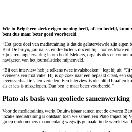
Wie in België een sterke eigen mening heeft, of een bedrijf, komt 
bent dus maar beter goed voorbereid.
“Het grote doel van mediatraining is dat de geïnterviewde zijn eigen 
Bart De bruyn, journalist, eindredacteur, docent bij Thomas More en n
zijn jarenlange ervaring in om bedrijfsleiders, organisaties en commun
navigeren van het journalistieke mijnenveld.
“Bij een interview heb je telkens twee invalshoeken”, legt hij uit. “Jij 
eveneens een motivatie. Hij is op zoek naar een bepaald citaat, een sapp
levensverhaal te laten vertellen. Een interview is niet altijd braaf e
als er iets is misgelopen. Dan ben je maar beter voorbereid.”
Plato als basis van geoliede samenwerking
Voor de mediatraining werkt Onuitwisbaar samen met de ervaren Ba
inzake mediatraining is ontstaan toen we samen een Plato-trajact bij
groep ondernemers maandenlang wegwijs gemaakt in de wereld van 