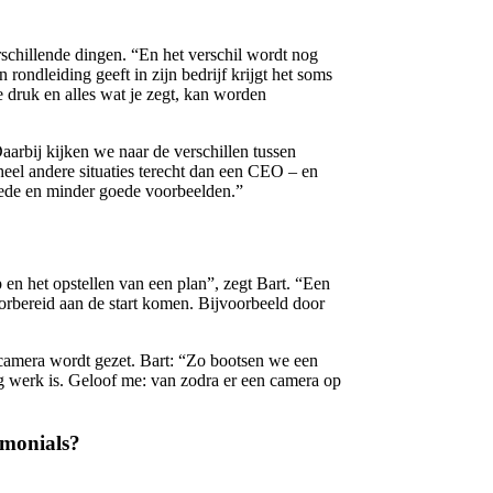
schillende dingen. “En het verschil wordt nog
rondleiding geeft in zijn bedrijf krijgt het soms
ere druk en alles wat je zegt, kan worden
aarbij kijken we naar de verschillen tussen
heel andere situaties terecht dan een CEO – en
oede en minder goede voorbeelden.”
en het opstellen van een plan”, zegt Bart. “Een
orbereid aan de start komen. Bijvoorbeeld door
 camera wordt gezet. Bart: “Zo bootsen we een
og werk is. Geloof me: van zodra er een camera op
timonials?