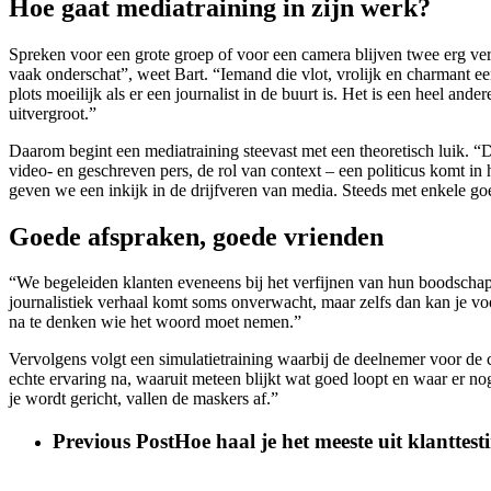
Hoe gaat mediatraining in zijn werk?
Spreken voor een grote groep of voor een camera blijven twee erg ver
vaak onderschat”, weet Bart. “Iemand die vlot, vrolijk en charmant een 
plots moeilijk als er een journalist in de buurt is. Het is een heel and
uitvergroot.”
Daarom begint een mediatraining steevast met een theoretisch luik. “D
video- en geschreven pers, de rol van context – een politicus komt in 
geven we een inkijk in de drijfveren van media. Steeds met enkele g
Goede afspraken, goede vrienden
“We begeleiden klanten eveneens bij het verfijnen van hun boodschap 
journalistiek verhaal komt soms onverwacht, maar zelfs dan kan je vo
na te denken wie het woord moet nemen.”
Vervolgens volgt een simulatietraining waarbij de deelnemer voor de
echte ervaring na, waaruit meteen blijkt wat goed loopt en waar er n
je wordt gericht, vallen de maskers af.”
Previous Post
Hoe haal je het meeste uit klanttes